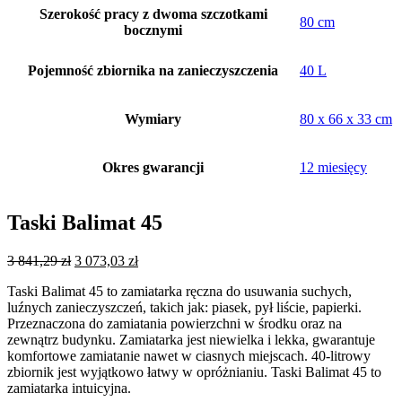
Szerokość pracy z dwoma szczotkami
80 cm
bocznymi
Pojemność zbiornika na zanieczyszczenia
40 L
Wymiary
80 x 66 x 33 cm
Okres gwarancji
12 miesięcy
Taski Balimat 45
3 841,29
zł
3 073,03
zł
Taski Balimat 45 to zamiatarka ręczna do usuwania suchych,
luźnych zanieczyszczeń, takich jak: piasek, pył liście, papierki.
Przeznaczona do zamiatania powierzchni w środku oraz na
zewnątrz budynku. Zamiatarka jest niewielka i lekka, gwarantuje
komfortowe zamiatanie nawet w ciasnych miejscach. 40-litrowy
zbiornik jest wyjątkowo łatwy w opróżnianiu. Taski Balimat 45 to
zamiatarka intuicyjna.