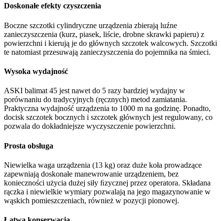
Doskonałe efekty czyszczenia
Boczne szczotki cylindryczne urządzenia zbierają luźne
zanieczyszczenia (kurz, piasek, liście, drobne skrawki papieru) z
powierzchni i kierują je do głównych szczotek walcowych. Szczotki
te natomiast przesuwają zanieczyszczenia do pojemnika na śmieci.
Wysoka wydajność
ASKI balimat 45 jest nawet do 5 razy bardziej wydajny w
porównaniu do tradycyjnych (ręcznych) metod zamiatania.
Praktyczna wydajność urządzenia to 1000 m na godzinę. Ponadto,
docisk szczotek bocznych i szczotek głównych jest regulowany, co
pozwala do dokładniejsze wyczyszczenie powierzchni.
Prosta obsługa
Niewielka waga urządzenia (13 kg) oraz duże koła prowadzące
zapewniają doskonałe manewrowanie urządzeniem, bez
konieczności użycia dużej siły ﬁzycznej przez operatora. Składana
rączka i niewielkie wymiary pozwalają na jego magazynowanie w
wąskich pomieszczeniach, również w pozycji pionowej.
Łatwa konserwacja