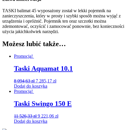
TASKI balimat 45 wyposażony został w lekki pojemnik na
zanieczyszczenia, który w prosty i szybki sposób można wyjąć z
urządzenia i opróżnić. Pojemnik ten oraz szczotki można
zdemontować, oczyścić i zamocować ponownie, bez konieczności
użycia jakichkolwiek narzędzi.
Możesz lubić także…
Promocja!
Taski Aquamat 10.1
8 094,63
zł
7 285,17
zł
Dodaj do koszyka
Promocja!
Taski Swingo 150 E
11 526,33
zł
9 221,06
zł
Dodaj do koszyka