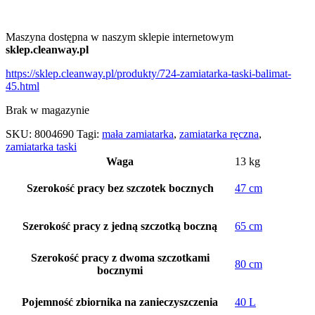
Maszyna dostępna w naszym sklepie internetowym
sklep.cleanway.pl
https://sklep.cleanway.pl/produkty/724-zamiatarka-taski-balimat-
45.html
Brak w magazynie
SKU:
8004690
Tagi:
mała zamiatarka
,
zamiatarka ręczna
,
zamiatarka taski
Waga
13 kg
Szerokość pracy bez szczotek bocznych
47 cm
Szerokość pracy z jedną szczotką boczną
65 cm
Szerokość pracy z dwoma szczotkami
80 cm
bocznymi
Pojemność zbiornika na zanieczyszczenia
40 L